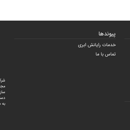
پیوندها
خدمات رایانش ابری
تماس با ما
شرک
مجر
ساز
به س